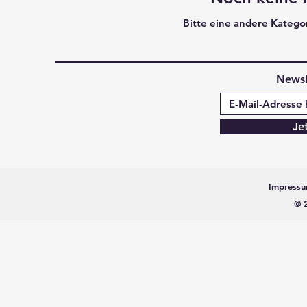
Bitte eine andere Katego
Newsl
Je
Impress
© 