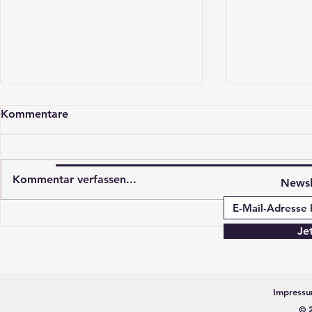
Kommentare
Kommentar verfassen...
Newsl
Hyppen Pralinen selber
Lebkuchen 
Je
machen
verzieren
Impress
© 