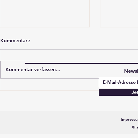
Kommentare
Kommentar verfassen...
Newsl
Mailänderli zu Tieren
Hyppen Pral
Je
verzieren
machen
Impress
© 