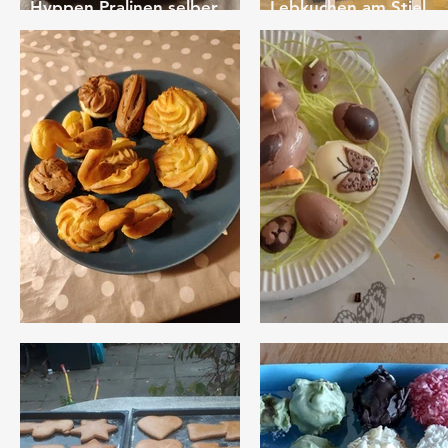
Hyppen Pralinen selber
Lebkuchen am Stiel
machen
verzieren
Pate à Choux ( Brandteig )
Ostereier giessen