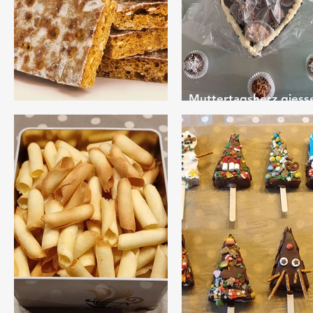
Muttertagsherz giess
Läckerli selber machen
und Pralinen herstelle